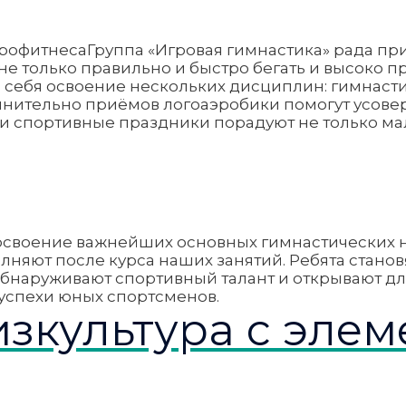
Группа «Игровая гимнастика» рада пр
 не только правильно и быстро бегать и высоко 
в себя освоение нескольких дисциплин: гимнасти
нительно приёмов логоаэробики помогут усовер
я и спортивные праздники порадуют не только ма
 освоение важнейших основных гимнастических на
олняют после курса наших занятий. Ребята станов
бнаруживают спортивный талант и открывают для
 успехи юных спортсменов.
изкультура с эле