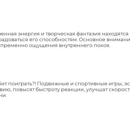
твенная энергия и творческая фантазия находятс
и радоваться его способностям. Основное вниман
непременно ощущения внутреннего покоя.
юбит поиграть?! Подвижные и спортивные игры, э
ию, повысят быстроту реакции, улучшат скоростны
ни.