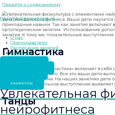
Перейти к содержимому
РАДУГА Детский Центр
занятиях детского фитнеса. Ваши дети научатся
прикладные навыки. Так как занятия включают 
ортопедические занятия. Использование допол
занятия. К тому же, показательные выступлени
О нас
Преподаватели
Расписание занятий
Гимнастика
Контакты
ЗАПИСАТЬСЯ
ДОШКОЛЬНИКИ
Занятие «Игровая гимнастика» включает в себя
ШКОЛЬНИКИ
корзиночки и не только. Все это ваши дети вып
ВЗРОСЛЫЕ
координированными. На наших занятиях дети о
КАНИКУЛЫ
итоговое показательное выступления выявляет
Увлекательная ф
Танцы
нейрофитнеса